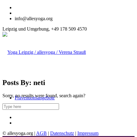
info@allesyoga.org
Leipzig und Umgebung, +49 178 509 4570
Posts By: neti
Sorry, no results were found, search again?
Präventionsangebote
© allesyoga.org |
AGB
|
Datenschutz
|
Impressum