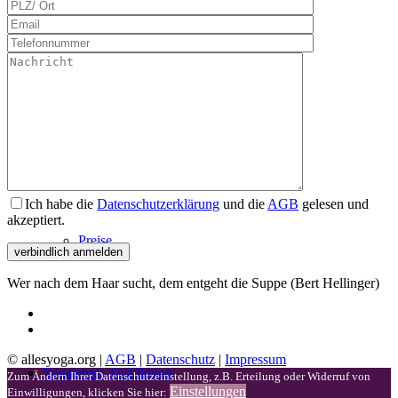
Workshops
Kursplan
Ich habe die
Datenschutzerklärung
und die
AGB
gelesen und
akzeptiert.
Preise
Wer nach dem Haar sucht, dem entgeht die Suppe (Bert Hellinger)
© allesyoga.org |
AGB
|
Datenschutz
|
Impressum
Yogalehrer Ausbildung
Zum Ändern Ihrer Datenschutzeinstellung, z.B. Erteilung oder Widerruf von
Einstellungen
Einwilligungen, klicken Sie hier: