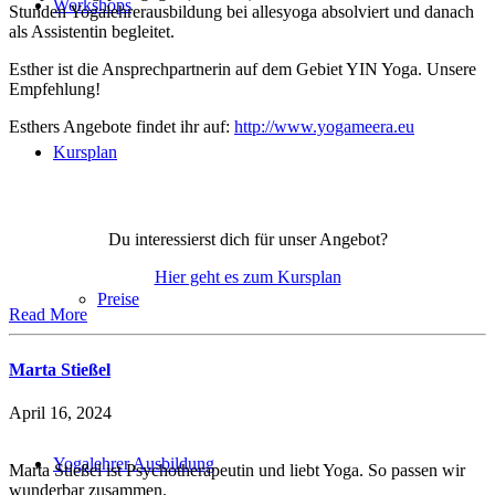
Workshops
Stunden Yogalehrerausbildung bei allesyoga absolviert und danach
als Assistentin begleitet.
Esther ist die Ansprechpartnerin auf dem Gebiet YIN Yoga. Unsere
Empfehlung!
Esthers Angebote findet ihr auf:
http://www.yogameera.eu
Kursplan
Du interessierst dich für unser Angebot?
Hier geht es zum Kursplan
Preise
Read More
Marta Stießel
April 16, 2024
Yogalehrer Ausbildung
Marta Stießel ist Psychotherapeutin und liebt Yoga. So passen wir
wunderbar zusammen.